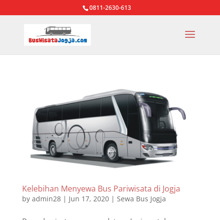
0811-2630-613
Kelebihan Menyewa Bus Pariwisata di Jogja
by
admin28
|
Jun 17, 2020
|
Sewa Bus Jogja