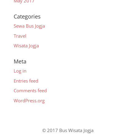
May 2017
Categories
Sewa Bus Jogja
Travel
Wisata Jogja
Meta
Log in
Entries feed
Comments feed
WordPress.org
© 2017 Bus Wisata Jogja